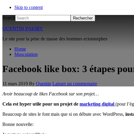
Skip to content
Search
QUENTIN PAKIRY
Le site pour la prise de masse des hommes ectomorphes
Home
Musculation
Facebook like box: 3 étapes pour
11 mars 2019
By
Quentin
Laisser un commentaire
Avoir beaucoup de likes Facebook sur son projet…
Cela est hyper utile pour un projet de
marketing digital
(pour l’ég
Beaucoup de sites le font mais que si on débute avec WordPress,
inst
Bonne nouvelle: