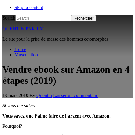
Skip to content
Search
QUENTIN PAKIRY
Le site pour la prise de masse des hommes ectomorphes
Home
Musculation
Vendre ebook sur Amazon en 4
étapes (2019)
19 mars 2019
By
Quentin
Laisser un commentaire
Si vous me suivez…
Vous savez que j’aime faire de l’argent avec Amazon.
Pourquoi?