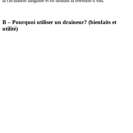
la circulation sanguine et en limitant la rétention d’eau.
B – Pourquoi utiliser un draineur? (bienfaits et
utilité)