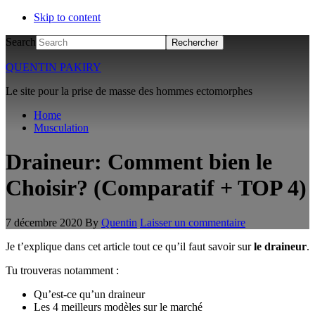
Skip to content
Search
QUENTIN PAKIRY
Le site pour la prise de masse des hommes ectomorphes
Home
Musculation
Draineur: Comment bien le
Choisir? (Comparatif + TOP 4)
7 décembre 2020
By
Quentin
Laisser un commentaire
Je t’explique dans cet article tout ce qu’il faut savoir sur
le draineur
.
Tu trouveras notamment :
Qu’est-ce qu’un draineur
Les 4 meilleurs modèles sur le marché