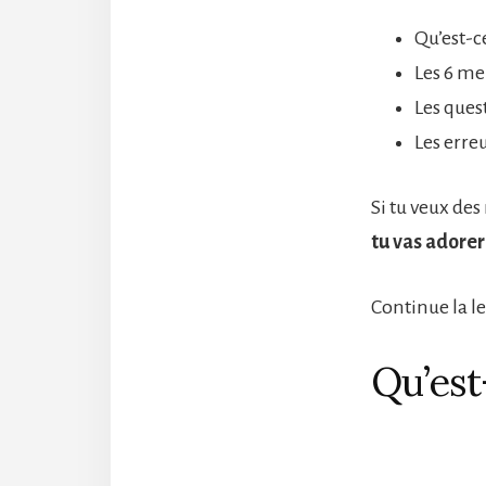
Qu’est-c
Les 6 me
Les ques
Les erreu
Si tu veux de
tu vas adorer 
Continue la le
Qu’est