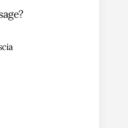
ssage?
cia