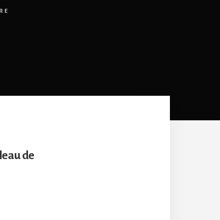
RE
leau de