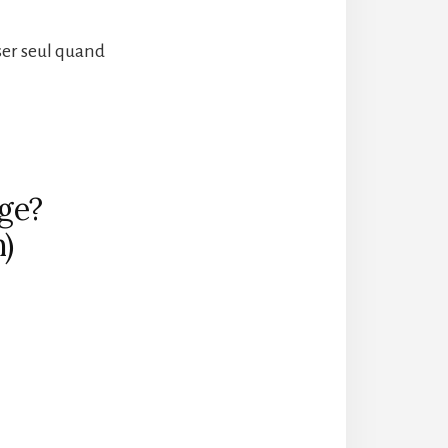
ser seul quand
age?
n)