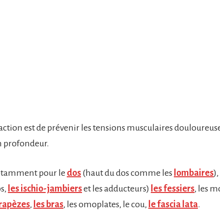
 action est de prévenir les tensions musculaires douloureus
n profondeur.
notamment pour le
dos
(haut du dos comme les
lombaires
),
ps,
les ischio-jambiers
et les adducteurs)
les fessiers
, les m
trapèzes
,
les bras
, les omoplates, le cou,
le fascia lata
.