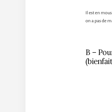
Il est en mou
on a pas de ma
B – Pou
(bienfai