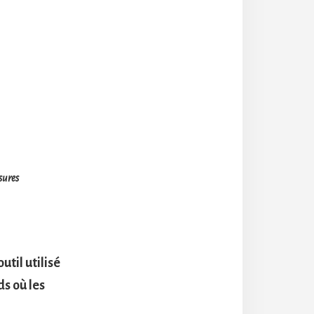
ssures
util utilisé
s où les