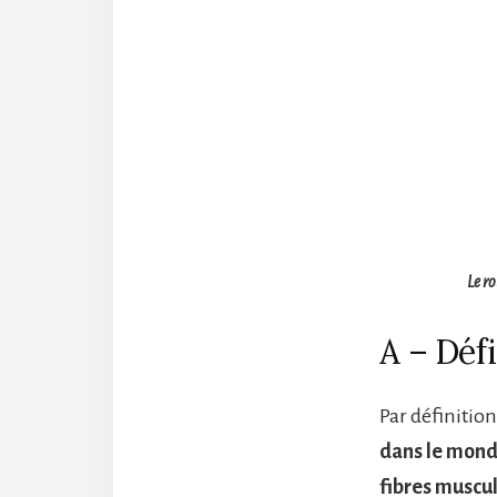
Le ro
A – Défi
Par définition
dans le monde
fibres muscu