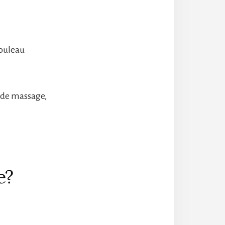
rouleau
 de massage,
e?