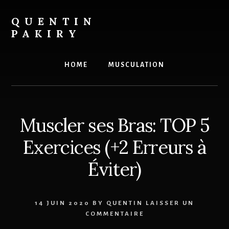
Skip
to
QUENTIN
content
PAKIRY
Le
site
HOME
MUSCULATION
pour
la
prise
de
Muscler ses Bras: TOP 5
masse
des
Exercices (+2 Erreurs à
hommes
ectomorphes
Éviter)
14 JUIN 2020
BY
QUENTIN
LAISSER UN
COMMENTAIRE