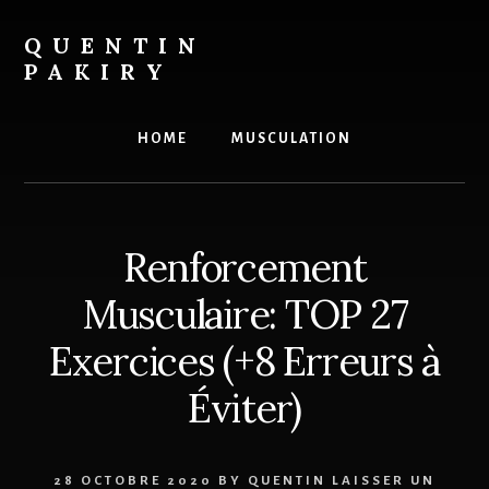
Skip
to
QUENTIN
content
PAKIRY
Le
site
HOME
MUSCULATION
pour
la
prise
de
Renforcement
masse
des
Musculaire: TOP 27
hommes
ectomorphes
Exercices (+8 Erreurs à
Éviter)
28 OCTOBRE 2020
BY
QUENTIN
LAISSER UN