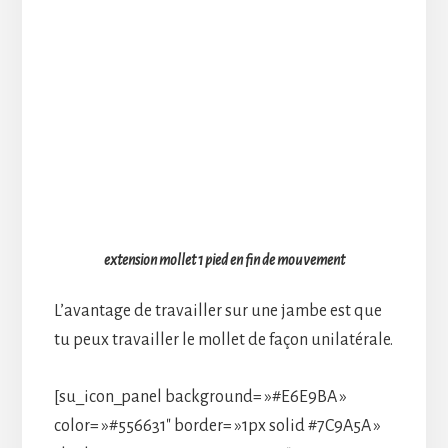
extension mollet 1 pied en fin de mouvement
L’avantage de travailler sur une jambe est que
tu peux travailler le mollet de façon unilatérale.
[su_icon_panel background= »#E6E9BA »
color= »#556631″ border= »1px solid #7C9A5A »