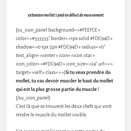
extension mollet 1 pied en début de mouvement
[su_icon_panel background= »#FEEFCE »
color= »#333333″ border= »1px solid #FDC94D »
shadow= »0 1px 2px #FDC94D » radius= »0″
text_align= »center » icon= »icon: star »
icon_color= »#FDC94D » icon_size= »24″ url= » »
target= »self » class= » »]
Si tu veux prendre du
mollet, tu vas devoir muscler le haut du mollet
qui est la plus grosse partie du muscle !
[/su_icon_panel]
C’est là que se trouvent les deux chefs qui vont
rendre le muscle du mollet visible.