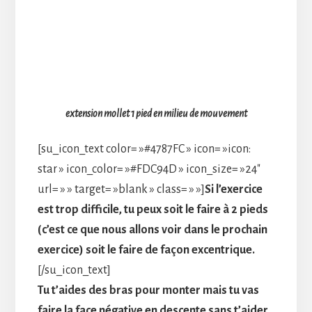
extension mollet 1 pied en milieu de mouvement
[su_icon_text color= »#4787FC » icon= »icon:
star » icon_color= »#FDC94D » icon_size= »24″
url= » » target= »blank » class= » »]
Si l’exercice
est trop difficile, tu peux soit le faire à 2 pieds
(c’est ce que nous allons voir dans le prochain
exercice) soit le faire de façon excentrique.
[/su_icon_text]
Tu t’aides des bras pour monter mais tu vas
faire la face négative en descente sans t’aider