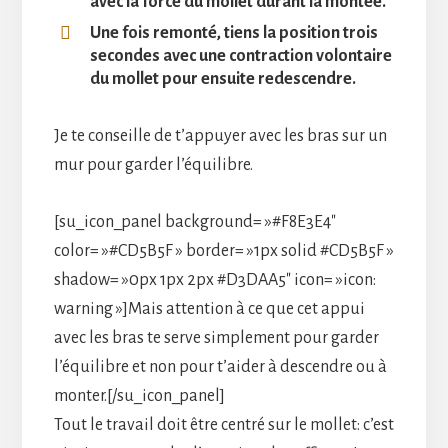
avec la force du mollet durant la montée.
Une fois remonté, tiens la position trois
secondes avec une contraction volontaire
du mollet pour ensuite redescendre.
Je te conseille de t’appuyer avec les bras sur un
mur pour garder l’équilibre.
[su_icon_panel background= »#F8E3E4″
color= »#CD5B5F » border= »1px solid #CD5B5F »
shadow= »0px 1px 2px #D3DAA5″ icon= »icon:
warning »]Mais attention à ce que cet appui
avec les bras te serve simplement pour garder
l’équilibre et non pour t’aider à descendre ou à
monter.[/su_icon_panel]
Tout le travail doit être centré sur le mollet: c’est