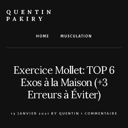
Skip
to
QUENTIN
content
PAKIRY
Le
site
HOME
MUSCULATION
pour
la
prise
de
Exercice Mollet: TOP 6
masse
des
Exos à la Maison (+3
hommes
ectomorphes
Erreurs à Éviter)
13 JANVIER 2021
BY
QUENTIN
1 COMMENTAIRE