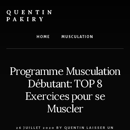
Skip
to
QUENTIN
content
PAKIRY
Le
site
HOME
MUSCULATION
pour
la
prise
de
Programme Musculation
masse
des
Débutant: TOP 8
hommes
ectomorphes
Exercices pour se
Muscler
26 JUILLET 2020
BY
QUENTIN
LAISSER UN