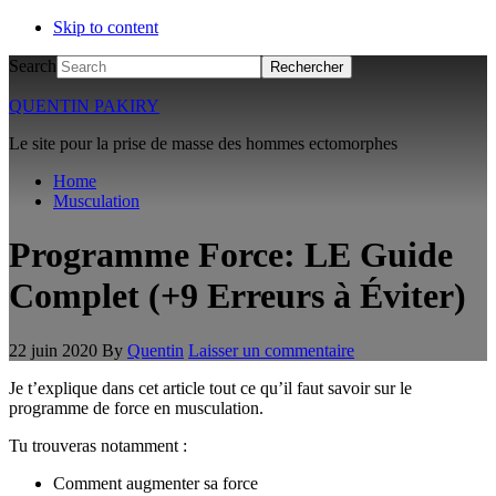
Skip to content
Search
QUENTIN PAKIRY
Le site pour la prise de masse des hommes ectomorphes
Home
Musculation
Programme Force: LE Guide
Complet (+9 Erreurs à Éviter)
22 juin 2020
By
Quentin
Laisser un commentaire
Je t’explique dans cet article tout ce qu’il faut savoir sur le
programme de force en musculation.
Tu trouveras notamment :
Comment augmenter sa force