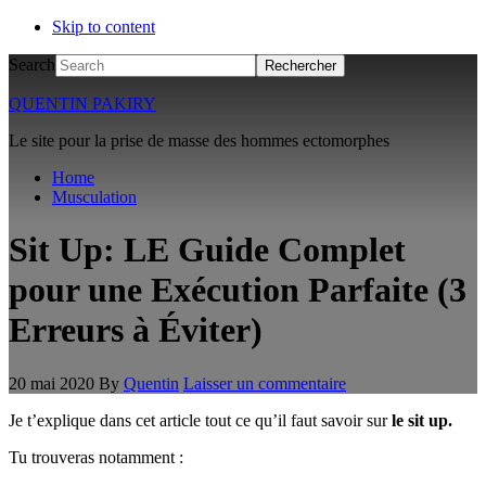
Skip to content
Search
QUENTIN PAKIRY
Le site pour la prise de masse des hommes ectomorphes
Home
Musculation
Sit Up: LE Guide Complet
pour une Exécution Parfaite (3
Erreurs à Éviter)
20 mai 2020
By
Quentin
Laisser un commentaire
Je t’explique dans cet article tout ce qu’il faut savoir sur
le sit up.
Tu trouveras notamment :